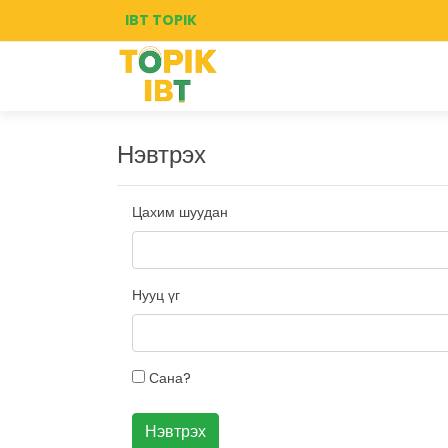
IBT TOPIK
Нэвтрэх
Цахим шуудан
Нууц үг
Сана?