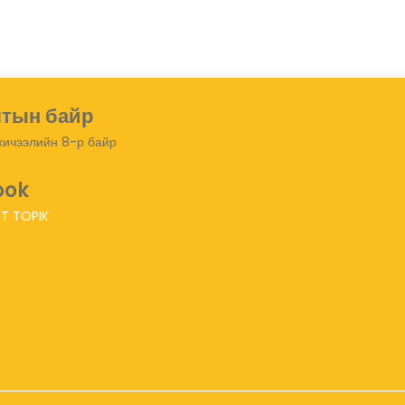
тын байр
ичээлийн 8-р байр
ook
BT TOPIK