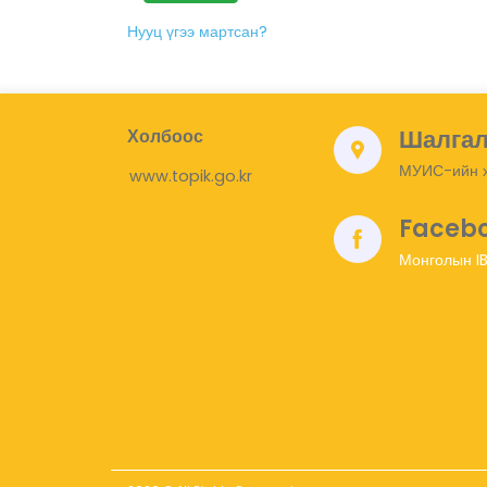
Нууц үгээ мартсан?
Шалгал
Холбоос
МУИС-ийн х
www.topik.go.kr
Faceb
Монголын I