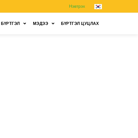
Нэвтрэх
 БҮРТГЭЛ
МЭДЭЭ
БҮРТГЭЛ ЦУЦЛАХ